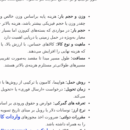
وزن و حجم بار:
هزینه پایه براساس وزن خالص و 
چقدر وزن یا حجم فیزیکی بیشتر باشد، هزینه بالاتر 
حجم بار:
در مواردی که بسته‌های کم‌وزن اما بسیا
معیار به‌ویژه در حمل زمینی یا دریایی اهمیت دارد
ماهیت و نوع کالا:
کالاهای حساس، با ارزش بالا، یا
که هزینه نهایی را افزایش می‌دهند.
مسافت:
طول مسیر مبدا تا مقصد به‌صورت تقریبی هز
مسیرهای طولانی‌تر مستلزم هزینه‌ی بالاتر هستند.
روش حمل:
هواپیما، کامیون یا ترکیبی از روش‌ها ب
زمان تحویل:
درخواست «ارسال فوری» یا «تحویل د
می‌کند.
تعرفه های گمرکی:
عوارض و حقوق ورودی بر اساس دسته‌بندی تعرفه‌ای کالا (HS Code) و قوانی
نرخ ارز:
نوسانات دلار یا روبل بر مبنای تاریخ تسویه‌‌
واردات کال
مقررات دولتی:
ضرورت اخذ مجوزهای
را به همراه داشته باشد.