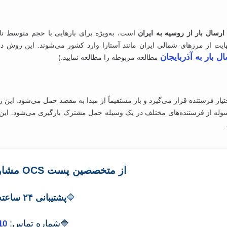
ارسال بار از روسیه به ایران
است، به‌ویژه برای بارهایی با حجم متوسط تا
نهایت از مرزهای شمالی ایران مانند آستارا وارد کشور می‌شوند. این روش د
ل بار به آذربایجان
مطالعه مربوطه را مطالعه نمایید.)
تیار فرستنده قرار می‌گیرد و بار مستقیماً از مبدا به مقصد حمل می‌شود. ای
روپاژی (Groupage یا LCL)، چندین مرسوله از فرستنده‌های مختلف در یک وسیله حمل مشترک بارگیر
از متخصصین پست OCS مشاوره رایگان دریافت کنید
🔷
پشتیبانی ۲۴ ساعته، ۷ روز هفته
🔷شماره تماس:
10