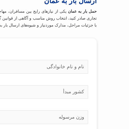
ارسال بار به عمان
حمل بار به عمان
یکی از نیازهای رایج بین مسافران، مها
تجاری صادر کنید، انتخاب روش مناسب و آگاهی از قوانین گ
با جزئیات مراحل، مدارک موردنیاز و شیوه‌های ارسال بار به 
(
ا
ض
ط
ر
ل
و
ا
ر
ع
ی
(
ا
ا
)
ض
ط
ت
ر
ل
و
ا
ر
ع
ی
(
ب
ا
)
ض
د
ت
ر
و
و