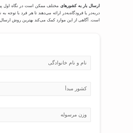
ارسال بار به کشورهای
مختلف ممکن است در نگاه اول پیچید
در‌به‌در یا فرودگاه‌به‌در ارائه می‌دهند تا هر فرد با توج
است. آگاهی از این موارد کمک می‌کند بهترین روش ارسال را
(
ا
ض
ط
ر
ل
و
ا
ر
ع
ی
(
ا
ا
)
ض
ط
ت
ر
ل
و
ا
ر
ع
ی
(
ب
ا
)
ض
د
ت
ر
و
و
ن
ر