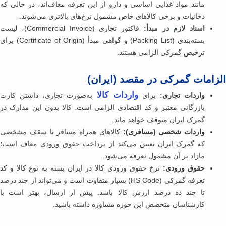
مانند مواد غذایی اساسی و دارو از این تعرفه معاف‌اند، در حالی که
دخانیات و برخی کالاهای خاص مشمول نرخ‌های بالاتری می‌شوند.
اسناد لازم در مبدأ:
فاکتور تجاری (Commercial Invoice)، لیست
بسته‌بندی (Packing List) و گواهی مبدأ (Certificate of Origin) برای
ترخیص گمرکی الزامی هستند.
زامات گمرکی در مقصد (ایران)
واردات کالا
واردات تجاری:
برای
به‌صورت تجاری، داشتن کارت
بازرگانی معتبر و کد اقتصادی الزامی است. کالا بدون این مدارک در
گمرک ایران متوقف خواهد ماند.
واردات شخصی (مسافری):
کالاهای همراه مسافر تا سقف مشخصی
که گمرک ایران تعیین می‌کند از پرداخت حقوق ورودی معاف است؛
مازاد بر آن مشمول تعرفه می‌شود.
حقوق ورودی:
نرخ حقوق ورودی کالا در ایران بسته به نوع کالا و کد
تعرفه گمرکی (HS Code) بسیار متفاوت است و می‌تواند از چند درصد
تا چند ده درصد ارزش کالا باشد. پیش از ارسال، بهتر است با
کارشناسان متخصص این حوزه مشاوره داشته باشید.