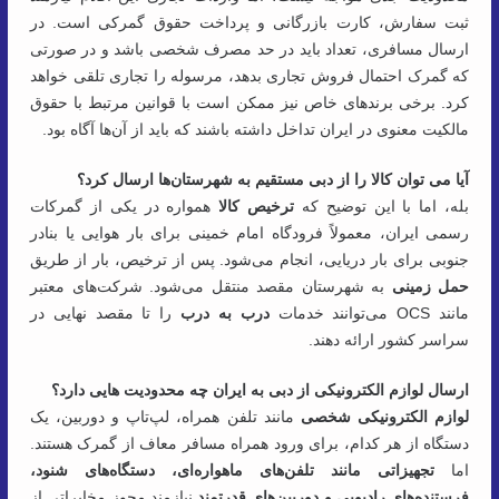
ثبت سفارش، کارت بازرگانی و پرداخت حقوق گمرکی است. در
ارسال مسافری، تعداد باید در حد مصرف شخصی باشد و در صورتی
که گمرک احتمال فروش تجاری بدهد، مرسوله را تجاری تلقی خواهد
کرد. برخی برندهای خاص نیز ممکن است با قوانین مرتبط با حقوق
مالکیت معنوی در ایران تداخل داشته باشند که باید از آن‌ها آگاه بود.
آیا می توان کالا را از دبی مستقیم به شهرستان‌ها ارسال کرد؟
بله، اما با این توضیح که
ترخیص کالا
همواره در یکی از گمرکات
رسمی ایران، معمولاً فرودگاه امام خمینی برای بار هوایی یا بنادر
جنوبی برای بار دریایی، انجام می‌شود. پس از ترخیص، بار از طریق
حمل زمینی
به شهرستان مقصد منتقل می‌شود. شرکت‌های معتبر
مانند OCS می‌توانند خدمات
درب به درب
را تا مقصد نهایی در
سراسر کشور ارائه دهند.
ارسال لوازم الکترونیکی از دبی به ایران چه محدودیت هایی دارد؟
لوازم الکترونیکی شخصی
مانند تلفن همراه، لپ‌تاپ و دوربین، یک
دستگاه از هر کدام، برای ورود همراه مسافر معاف از گمرک هستند.
اما
تجهیزاتی مانند تلفن‌های ماهواره‌ای، دستگاه‌های شنود،
فرستنده‌های رادیویی و دوربین‌های قدرتمند
نیازمند مجوز مخابراتی از