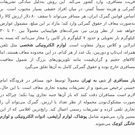
یت مسافری، وارد کشور می‌کند. این روش به‌دلیل سادگی تشریفات
رکی و هزینه نسبتاً کمتر، در میان افراد حقیقی بسیار محبوب است. بر
اساس قوانین گمرک ایران، هر مسافر می‌تواند تا سقف ۸۰ دلار ارزش کالا را
‌صورت معاف از حقوق گمرکی وارد کند؛ مازاد بر این مبلغ، مشمول عوارض
خواهد شد. از نظر وزنی نیز، شرکت‌های هواپیمایی معمولاً بین ۲۰ تا ۳۰
کیلوگرم بار تحویلی و حدود ۷ کیلوگرم بار کابین را مجاز می‌دانند که بسته به
رلاین و کلاس پرواز متفاوت است.
لوازم الکترونیکی شخصی
مثل تلفن
راه، لپ‌تاپ و دوربین، یک عدد از هر کدام، در این محدوده معاف هستند، اما
لاهای حجیم و گران‌قیمت مانند تلویزیون‌های بزرگ از شمول معافیت
افری خارج بوده و حقوق گمرکی کامل به آن‌ها تعلق می‌گیرد.
ر مسافری از دبی به تهران
معمولاً توسط خود مسافر در فرودگاه امام
ینی ترخیص می‌شود و از تشریفات پیچیده تجاری معاف است. با این حال،
زم است مسافران دقت کنند که بار آن‌ها جنبه تجاری پیدا نکند؛ چراکه در
رت مشکوک‌بودن محموله از نظر تعداد یا ارزش، گمرک می‌تواند آن را
اری تلقی کرده و تشریفات رسمی اعمال کند. رایج‌ترین اقلامی که از این
یر وارد می‌شوند شامل
پوشاک، لوازم آرایشی، ادوات الکترونیکی و لوازم
نگی کوچک
می‌شوند.