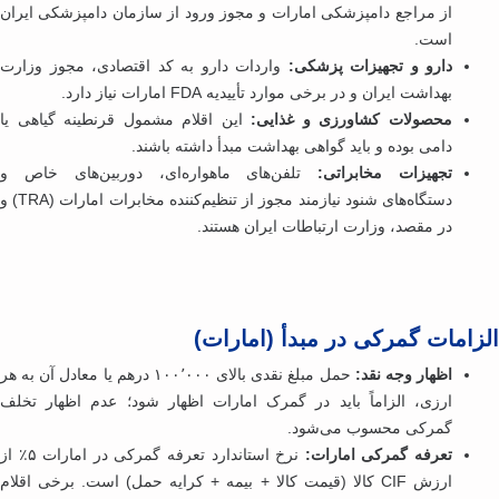
از مراجع دامپزشکی امارات و مجوز ورود از سازمان دامپزشکی ایران
است.
دارو و تجهیزات پزشکی:
واردات دارو به کد اقتصادی، مجوز وزارت
بهداشت ایران و در برخی موارد تأییدیه FDA امارات نیاز دارد.
محصولات کشاورزی و غذایی:
این اقلام مشمول قرنطینه گیاهی یا
دامی بوده و باید گواهی بهداشت مبدأ داشته باشند.
تجهیزات مخابراتی:
تلفن‌های ماهواره‌ای، دوربین‌های خاص و
دستگاه‌های شنود نیازمند مجوز از تنظیم‌کننده مخابرات امارات (TRA) و
در مقصد، وزارت ارتباطات ایران هستند.
زامات گمرکی در مبدأ (امارات)
اظهار وجه نقد:
حمل مبلغ نقدی بالای ۱۰۰٬۰۰۰ درهم یا معادل آن به هر
ارزی، الزاماً باید در گمرک امارات اظهار شود؛ عدم اظهار تخلف
گمرکی محسوب می‌شود.
تعرفه گمرکی امارات:
نرخ استاندارد تعرفه گمرکی در امارات ۵٪ از
ارزش CIF کالا (قیمت کالا + بیمه + کرایه حمل) است. برخی اقلام