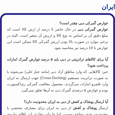
ران
عوارض گمرکی دبی چقدر است؟
عوارض گمرکی دبی
در حال حاضر 5 درصد از ارش کالا است که
مبلغ دقیق آن بر اساس به نوع کالا و ارزش آن متغیر است. البته در
برخی موارد در صورت بالا بودن ارزش گمرکی کالا ممکن است این
عوارض تا 10 درصد نیز محاسبه شود.
آیا برای کالاهای ترانزیتی در دبی باید ۵ درصد عوارض گمرک امارات
پرداخت شود؟
خیر؛ کالاهایی که وارد مناطق آزاد دبی (مانند جبل علی) می‌شوند یا
به صورت ترانزیت مستقیم (Cross-Docking) جهت ارسال به ایران
وارد قلمرو امارات می‌گردند، مشمول معافیت گمرکی ری‌اکسپورت
بوده و عوارض ۵ درصدی گمرک دبی به آن‌ها تعلق نمی‌گیرد.
آیا ارسال پوشاک و کفش از دبی به ایران محدودیت دارد؟
ارسال
پوشاک و کفش
از دبی به ایران برای مصارف شخصی با
محدودیت جدی مواجه نیست، اما واردات تجاری این اقلام نیازمند