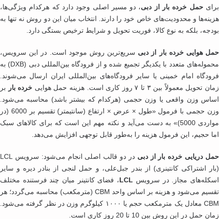
ای
حمل خرده بار از دبی
، دو مسیر اصلی وجود دارد که هرکدام ویژگی‌ها،
ینه‌ها و محدودیت‌های خاص خود را دارند. انتخاب میان این دو روش نه تنها به
دجه، بلکه به نوع کالا، فوریت تحویل و شرایط ترخیص بستگی دارد.
ل هوایی خرده بار از دبی
سریع‌ترین روش موجود است. در این سرویس،
محموله‌های متعدد با یکدیگر تجمیع شده و از فرودگاه بین‌المللی دبی (DXB) به
ودگاه امام خمینی یا سایر فرودگاه‌های بین‌المللی ایران ارسال می‌شوند.
حویل معمولاً بین ۳ تا ۷ روز کاری است. هزینه حمل هوایی
خرده بار
بر
اس وزن واقعی یا وزن حجمی (هرکدام که بیشتر باشد) محاسبه می‌شود.
وزن حجمی با فرمول «طول × عرض × ارتفاع (سانتیمتر) تقسیم بر 6000 (در
مواردی 5000)» به دست می‌آید و نکته مهم این است که برای کالاهای سبک
ا حجیم، این فرمول هزینه را به‌طور قابل توجهی افزایش می‌دهد.
ل دریایی خرده بار از دبی
در دو قالب اصلی انجام می‌شود: سرویس LCL
ار اشتراکی کانتینری) از بندر جبل‌علی، و حمل لنجی از بنادر دیره و سایر
کله‌های مجاز. در سرویس
LCL
، فضای کانتینر میان چند فرستنده مختلف
تقسیم می‌شود و هزینه بر اساس واحد CBM (مترمکعب) محاسبه می‌گردد؛ هر
CBM معادل یک مترمکعب حجم یا ۱۰۰۰ کیلوگرم وزن در نظر گرفته می‌شود.
 حمل در این روش بین 10 تا 20 روز کاری است.