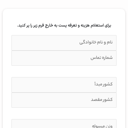
برای استعلام هزینه و تعرفه پست به خارج فرم زیر را پر کنید.
ا
(
ض
ط
ر
ل
و
ا
ر
ع
ی
ا
)
ت
ا
(
ض
ط
ر
ل
و
ا
ر
ع
ی
ا
)
ت
ب
(
ض
د