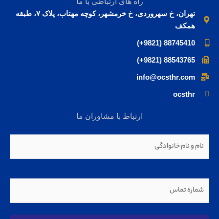
راه های ارتباطی با ما
تهران، خ سهروردی، خ خرمشهر، کوچه مهتاب، پلاک ۷، طبقه
همکف
88745410 (9821+)
88543765 (9821+)
info@ocsthr.com
ocsthr
ارتباط با مشاوران ما
نام و نام
(ضروری)
خانوادگی
شماره
تماس