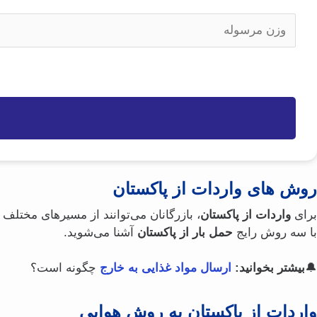
ن
ت
و
ا
(
ب
ل
ع
ض
د
ی
ا
ر
و
ن
ت
و
ن
(
ر
ع
ض
ی
ن
ر
)
و
و
ا
ر
ن
ی
(
روش‌ های واردات از پاکستان
)
ض
برای
واردات از پاکستان
، بازرگانان می‌توانند از مسیرهای مختلف
ر
با سه روش رایج
حمل بار از پاکستان
آشنا می‌شوید.
و
ر
🔔
بیشتر بخوانید:
ارسال مواد غذایی به خارج
چگونه است؟
ی
)
واردات از پاکستان به روش هوایی