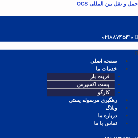
رش
حمل و نقل بین المللی OCS
ه
حتوا
02188745410
هرست
صفحه اصلی
خدمات ما
فریت بار
پست اکسپرس
کارگو
رهگیری مرسوله پستی
وبلاگ
درباره ما
تماس با ما